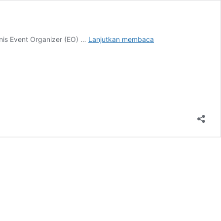
Interpretasi
snis Event Organizer (EO) …
Lanjutkan membaca
Bisnis
Event
Organizer