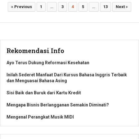
Paginasi
« Previous
1
…
3
4
5
…
13
Next »
pos
Rekomendasi Info
Ayo Terus Dukung Reformasi Kesehatan
Inilah Sederet Manfaat Dari Kursus Bahasa Inggris Terbaik
dan Menguasai Bahasa Asing
Sisi Baik dan Buruk dari Kartu Kredit
Mengapa Bisnis Berlangganan Semakin Diminati?
Mengenal Perangkat Musik MIDI