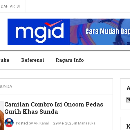
DAFTAR ISI
uka
Referensi
Ragam Info
SUNDA
A
A
Camilan Combro Isi Oncom Pedas
Gurih Khas Sunda
Posted by
AR Kanal
—
29 Mei 2025
in
Manasuka
K