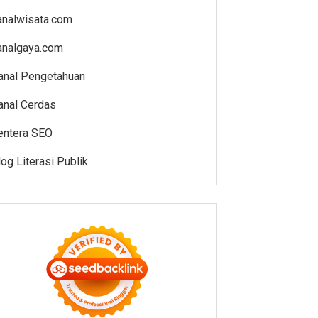
analwisata.com
analgaya.com
anal Pengetahuan
anal Cerdas
entera SEO
log Literasi Publik