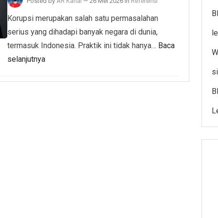
Posted by
AR Kanal
—
26 Mei 2026
in
Referensi
B
Korupsi merupakan salah satu permasalahan
serius yang dihadapi banyak negara di dunia,
l
termasuk Indonesia. Praktik ini tidak hanya…
Baca
W
selanjutnya
s
B
L