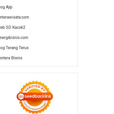
log Ajip
enterawisata.com
eb SD Kacok2
inergibisnis.com
log Terang Terus
entera Bisnis