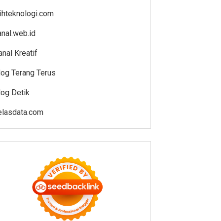
lihteknologi.com
anal.web.id
anal Kreatif
log Terang Terus
log Detik
elasdata.com