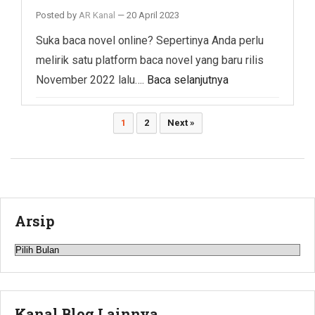
Posted by
AR Kanal
—
20 April 2023
Suka baca novel online? Sepertinya Anda perlu
melirik satu platform baca novel yang baru rilis
November 2022 lalu….
Baca selanjutnya
Paginasi
1
2
Next »
pos
Arsip
Arsip
Kanal Blog Lainnya