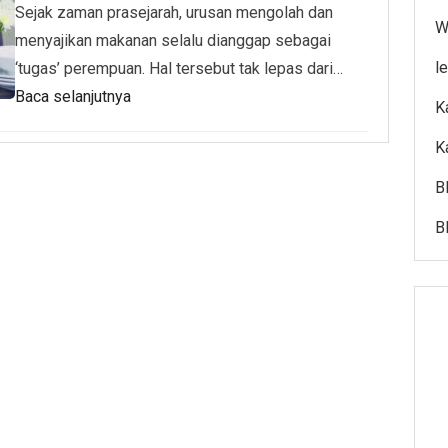
Sejak zaman prasejarah, urusan mengolah dan
W
menyajikan makanan selalu dianggap sebagai
l
‘tugas’ perempuan. Hal tersebut tak lepas dari…
Baca selanjutnya
K
K
B
B