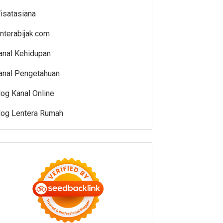
isatasiana
enterabijak.com
anal Kehidupan
anal Pengetahuan
log Kanal Online
log Lentera Rumah