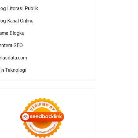
log Literasi Publik
log Kanal Online
ama Blogku
entera SEO
elasdata.com
lih Teknologi