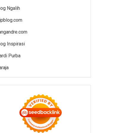
log Ngalih
jipblog.com
angandre.com
log Inspirasi
ardi Purba
araja