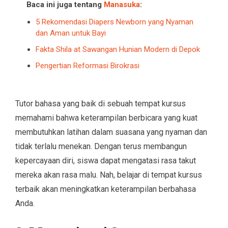
Baca ini juga tentang
Manasuka
:
5 Rekomendasi Diapers Newborn yang Nyaman
dan Aman untuk Bayi
Fakta Shila at Sawangan Hunian Modern di Depok
Pengertian Reformasi Birokrasi
Tutor bahasa yang baik di sebuah tempat kursus
memahami bahwa keterampilan berbicara yang kuat
membutuhkan latihan dalam suasana yang nyaman dan
tidak terlalu menekan. Dengan terus membangun
kepercayaan diri, siswa dapat mengatasi rasa takut
mereka akan rasa malu. Nah, belajar di tempat kursus
terbaik akan meningkatkan keterampilan berbahasa
Anda.