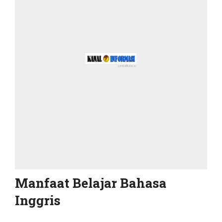
Manfaat Belajar Bahasa
Inggris