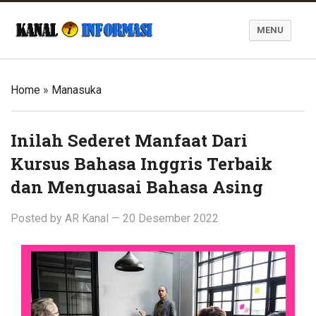
MENU
Blog Kanal Informasi
Home
»
Manasuka
Inilah Sederet Manfaat Dari
Kursus Bahasa Inggris Terbaik
dan Menguasai Bahasa Asing
Posted by
AR Kanal
—
20 Desember 2022