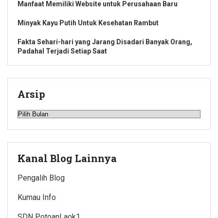
Manfaat Memiliki Website untuk Perusahaan Baru
Minyak Kayu Putih Untuk Kesehatan Rambut
Fakta Sehari-hari yang Jarang Disadari Banyak Orang,
Padahal Terjadi Setiap Saat
Arsip
Arsip
Kanal Blog Lainnya
Pengalih Blog
Kumau Info
SDN PotoanLaok1