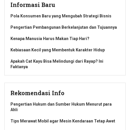
Informasi Baru
Pola Konsumen Baru yang Mengubah Strategi Bisnis
Pengertian Pembangunan Berkelanjutan dan Tujuannya
Kenapa Manusia Harus Makan Tiap Hari?
Kebiasaan Kecil yang Membentuk Karakter Hidup
Apakah Cat Kayu Bisa Melindungi dari Rayap? Ini
Faktanya
Rekomendasi Info
Pengertian Hukum dan Sumber Hukum Menurut para
Ahli
Tips Merawat Mobil agar Mesin Kendaraan Tetap Awet