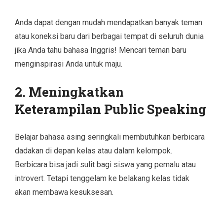
Anda dapat dengan mudah mendapatkan banyak teman
atau koneksi baru dari berbagai tempat di seluruh dunia
jika Anda tahu bahasa Inggris! Mencari teman baru
menginspirasi Anda untuk maju.
2. Meningkatkan
Keterampilan Public Speaking
Belajar bahasa asing seringkali membutuhkan berbicara
dadakan di depan kelas atau dalam kelompok.
Berbicara bisa jadi sulit bagi siswa yang pemalu atau
introvert. Tetapi tenggelam ke belakang kelas tidak
akan membawa kesuksesan.