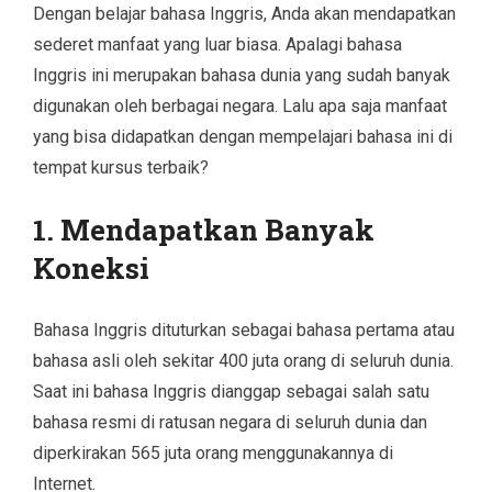
Dengan belajar bahasa Inggris, Anda akan mendapatkan
sederet manfaat yang luar biasa. Apalagi bahasa
Inggris ini merupakan bahasa dunia yang sudah banyak
digunakan oleh berbagai negara. Lalu apa saja manfaat
yang bisa didapatkan dengan mempelajari bahasa ini di
tempat kursus terbaik?
1. Mendapatkan Banyak
Koneksi
Bahasa Inggris dituturkan sebagai bahasa pertama atau
bahasa asli oleh sekitar 400 juta orang di seluruh dunia.
Saat ini bahasa Inggris dianggap sebagai salah satu
bahasa resmi di ratusan negara di seluruh dunia dan
diperkirakan 565 juta orang menggunakannya di
Internet.