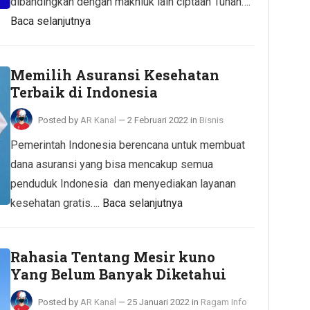
dibandingkan dengan makhluk lain ciptaan Tuhan….
Baca selanjutnya
Memilih Asuransi Kesehatan
Terbaik di Indonesia
Posted by
AR Kanal
—
2 Februari 2022
in
Bisnis
Pemerintah Indonesia berencana untuk membuat
dana asuransi yang bisa mencakup semua
penduduk Indonesia dan menyediakan layanan
kesehatan gratis….
Baca selanjutnya
Rahasia Tentang Mesir kuno
Yang Belum Banyak Diketahui
Posted by
AR Kanal
—
25 Januari 2022
in
Ragam Info