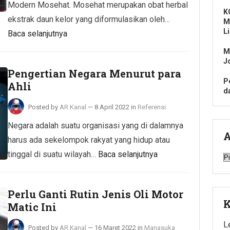
Modern Mosehat. Mosehat merupakan obat herbal
K
ekstrak daun kelor yang diformulasikan oleh…
M
L
Baca selanjutnya
M
J
Pengertian Negara Menurut para
P
Ahli
d
Posted by
AR Kanal
—
8 April 2022
in
Referensi
Negara adalah suatu organisasi yang di dalamnya
A
harus ada sekelompok rakyat yang hidup atau
tinggal di suatu wilayah…
Baca selanjutnya
A
Perlu Ganti Rutin Jenis Oli Motor
K
Matic Ini
L
Posted by
AR Kanal
—
16 Maret 2022
in
Manasuka