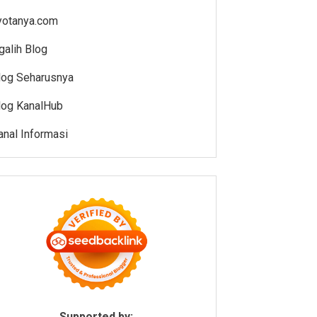
yotanya.com
galih Blog
log Seharusnya
log KanalHub
anal Informasi
Supported by: