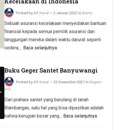
Kecelakaan di Indonesia
Posted by
AR Kanal
—
2 Januari 2022
in
Bisnis
Sebuah asuransi kecelakaan menyediakan bantuan
finansial kepada semua pemilik asuransi dan
tanggungan mereka dalam waktu darurat seperti
cedera,…
Baca selanjutnya
Buku Geger Santet Banyuwangi
Posted by
AR Kanal
—
23 Desember 2021
in
Ragam
Info
Dari prahara santet yang berulang di tanah
Blambangan, satu hal yang bisa dipastikan adalah
bahwa kerugian besar yang…
Baca selanjutnya