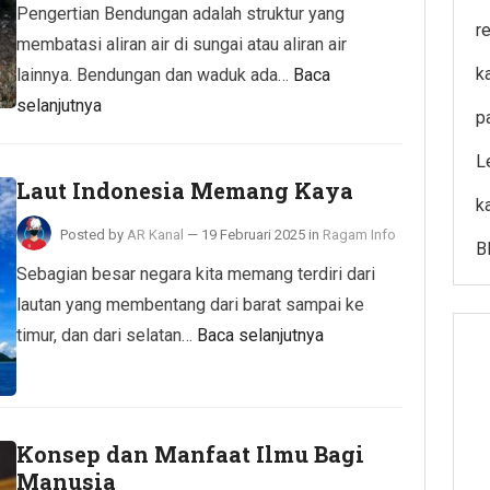
Pengertian Bendungan adalah struktur yang
r
membatasi aliran air di sungai atau aliran air
k
lainnya. Bendungan dan waduk ada…
Baca
selanjutnya
p
L
Laut Indonesia Memang Kaya
k
Posted by
AR Kanal
—
19 Februari 2025
in
Ragam Info
B
Sebagian besar negara kita memang terdiri dari
lautan yang membentang dari barat sampai ke
timur, dan dari selatan…
Baca selanjutnya
Konsep dan Manfaat Ilmu Bagi
Manusia