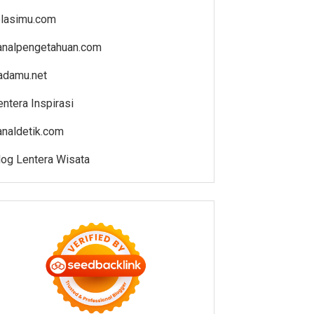
elasimu.com
analpengetahuan.com
adamu.net
entera Inspirasi
analdetik.com
log Lentera Wisata