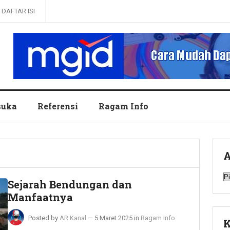
DAFTAR ISI
uka
Referensi
Ragam Info
A
A
Sejarah Bendungan dan
Manfaatnya
Posted by
AR Kanal
—
5 Maret 2025
in
Ragam Info
K